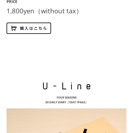
PRICE
1,800yen（without tax）
U-Li
FOUR SEASONS
A5 DAILY DIARY（1DAY 1PAGE）