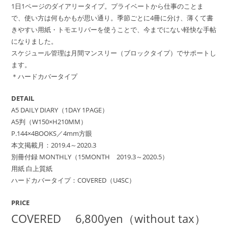
1日1ページのダイアリータイプ。プライベートから仕事のことま
で、使い方は何もかもが思い通り。季節ごとに4冊に分け、薄くて書
きやすい用紙・トモエリバーを使うことで、今までにない軽快な手帖
になりました。
スケジュール管理は月間マンスリー（ブロックタイプ）でサポートし
ます。
＊ハードカバータイプ
DETAIL
A5 DAILY DIARY（1DAY 1PAGE）
A5判（W150×H210MM）
P.144×4BOOKS／4mm方眼
本文掲載月：2019.4～2020.3
別冊付録 MONTHLY（15MONTH 2019.3～2020.5）
用紙 白上質紙
ハードカバータイプ：COVERED（U4SC）
PRICE
COVERED 6,800yen（without tax）