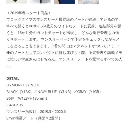
＜2019年春スタート商品＞
ブロックタイプのマンスリーと横罫線のノートが連結しているので、
すべて開くとB6サイズ4枚分のワイドなノートに変身。連結部分を開
くと、16か月分のガントチャートが出現し、どんな進行管理も力強
くサポートします。 マンスリーページで予定をチェックしながらメ
モをとることもできます。 2冊の間にはマグネットがついていて、1
冊のノートとしてコンパクトに持ち運びも可能。予定管理や講義メモ
に忙しい学生さんはもちろん、マンスリーノートを愛するすべての人
に。
DETAIL
B6 MONTHLY NOTE
BLACK（Y1BK）／NAVY BLUE（Y1NB）／GRAY（Y1GR）
B6判（W128×H185mm）
P.48+P.96
マンスリー掲載月：2019.3～2020.6
6mm横罫ノート（見開き2週間）