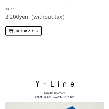
PRICE
2,200yen（without tax）
Y-Lin
B6 WING MONTHLY
COLOR : BLACK・NAVY BLUE・GRAY