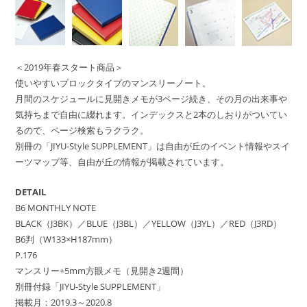
＜2019年春スタート商品＞
使いやすいブロックタイプのマンスリーノート。
月間のスケジュールに見開きメモが3ページ続き、その月の出来事や
気持ちまで自由に綴れます。インデックスと2本のしおりがついてい
るので、ページ検索もラクラク。
別冊の「JIYU-Style SUPPLEMENT」は自由が丘のイベント情報やスイ
ーツマップ等、自由が丘の情報が掲載されています。
DETAIL
B6 MONTHLY NOTE
BLACK（J3BK）／BLUE（J3BL）／YELLOW（J3YL）／RED（J3RD）
B6判（W133×H187mm）
P.176
マンスリー+5mm方眼メモ（見開き2週間）
別冊付録「JIYU-Style SUPPLEMENT」
掲載月：2019.3～2020.8