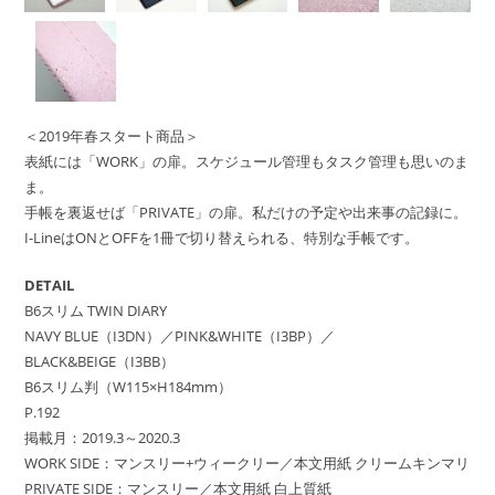
＜2019年春スタート商品＞
表紙には「WORK」の扉。スケジュール管理もタスク管理も思いのま
ま。
手帳を裏返せば「PRIVATE」の扉。私だけの予定や出来事の記録に。
I-LineはONとOFFを1冊で切り替えられる、特別な手帳です。
DETAIL
B6スリム TWIN DIARY
NAVY BLUE（I3DN）／PINK&WHITE（I3BP）／
BLACK&BEIGE（I3BB）
B6スリム判（W115×H184mm）
P.192
掲載月：2019.3～2020.3
WORK SIDE：マンスリー+ウィークリー／本文用紙 クリームキンマリ
PRIVATE SIDE：マンスリー／本文用紙 白上質紙